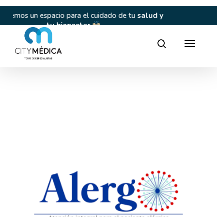
Skip
to
 el cuidado de tu
salud y
Tu
bienestar
es nuestra pr
main
tar
content
Director
search