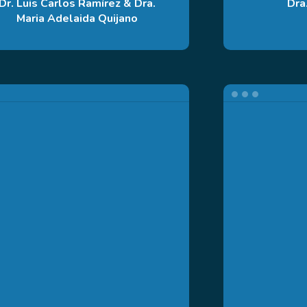
Dr. Luis Carlos Ramírez & Dra.
Dra
Maria Adelaida Quijano
Dra.
Sofia
Medina
–
Dra.
Amelia
Molina