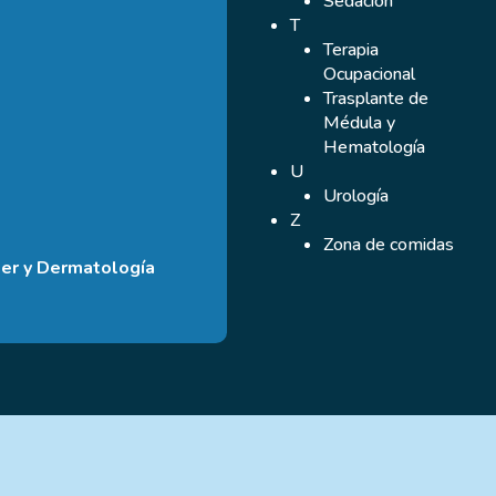
Sedación
T
Terapia
Ocupacional
Trasplante de
Médula y
Hematología
U
Urología
Z
Zona de comidas
ser y Dermatología