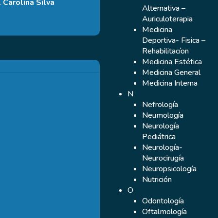
. Carolina Silva
Alternativa –
Auriculoterapia
Medicina
Deportiva- Fisica –
Rehabilitacíon
Medicina Estética
Skinláser
Medicina General
y
Medicina Interna
Dermatología
N
Nefrología
Neumología
Neurología
Pediátrica
Neurología-
Neurocirugía
Neuropsicología
Nutrición
O
Odontología
Oftalmología