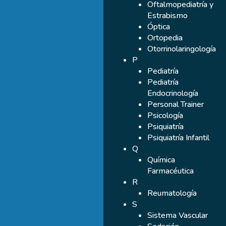
Oftalmopediatría y
Estrabismo
Óptica
Ortopedia
Otorrinolaringología
P
Pediatría
Pediatría
Endocrinología
Personal Trainer
Psicología
Psiquiatría
Psiquiatría Infantil
Q
Química
Farmacéutica
R
Reumatología
S
Sistema Vascular