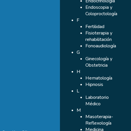
Endocrinología
Endoscopia y
Coloproctología
F
Fertilidad
Fisioterapia y
rehabilitación
Fonoaudiología
G
Ginecología y
Obstetricia
H
Hematología
Hipnosis
L
Laboratorio
Médico
M
Masoterapia-
Reflexología
Medicina