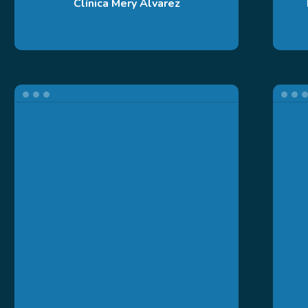
Clínica Mery Álvarez
Dra.
Diana
Cristina
Zuluaga