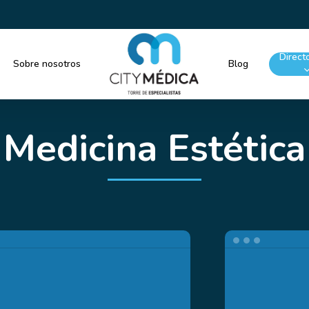
Tu
bienestar
es nuestra prioridad.
Directo
Sobre nosotros
Blog
Medicina Estética
Dr.
Luis
Carlos
Ramírez
&