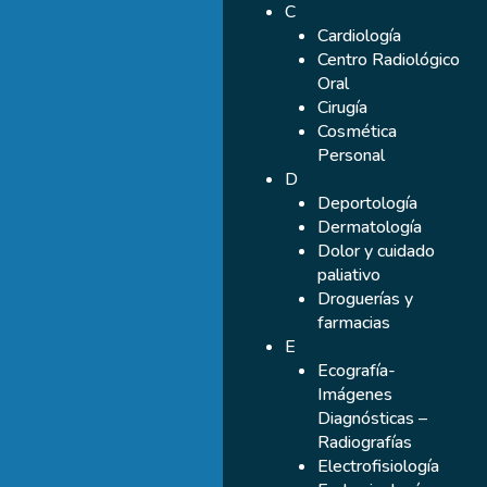
C
Cardiología
Centro Radiológico
Oral
Cirugía
Cosmética
Personal
D
Deportología
Dermatología
Dolor y cuidado
paliativo
Droguerías y
farmacias
E
Ecografía-
Imágenes
Diagnósticas –
Radiografías
Electrofisiología