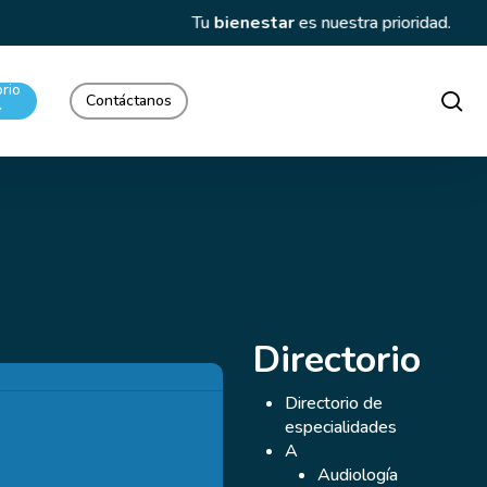
rio
se
Contáctanos
Directorio
Dra.
Carolina
Directorio de
Silva
especialidades
A
Audiología