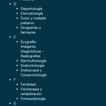
D
Deportología
Dermatología
Dolor y cuidado
paliativo
Droguerías y
farmacias
E
Ecografía-
Imágenes
Diagnósticas –
Radiografías
Electrofisiología
Endocrinología
Endoscopia y
Coloproctología
F
Fertilidad
Fisioterapia y
rehabilitación
Fonoaudiología
G