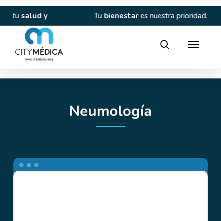
Skip
to
d y
Tu
bienestar
es nuestra prioridad.
C
main
content
Director
search
Neumología
Cardiovida
SAS