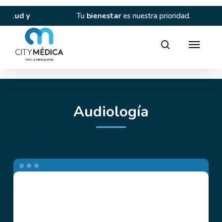
Skip
to
 y
Tu
bienestar
es nuestra prioridad.
C
main
content
Director
search
Audiología
Audivel