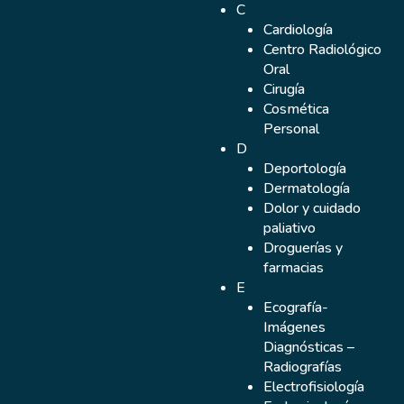
C
Cardiología
Centro Radiológico
Oral
Cirugía
Cosmética
Personal
D
Deportología
Dermatología
Dolor y cuidado
paliativo
Droguerías y
farmacias
E
Ecografía-
Imágenes
Diagnósticas –
Radiografías
Electrofisiología