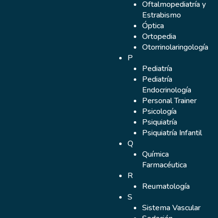
Oftalmopediatría y
Estrabismo
Óptica
Ortopedia
Otorrinolaringología
P
Pediatría
Pediatría
Endocrinología
Personal Trainer
Psicología
Psiquiatría
Psiquiatría Infantil
Q
Química
Farmacéutica
R
Reumatología
S
Sistema Vascular