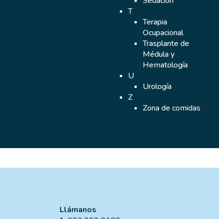
Sedación
T
Terapia
Ocupacional
Trasplante de
Médula y
Hematología
U
Urología
Z
Zona de comidas
Llámanos