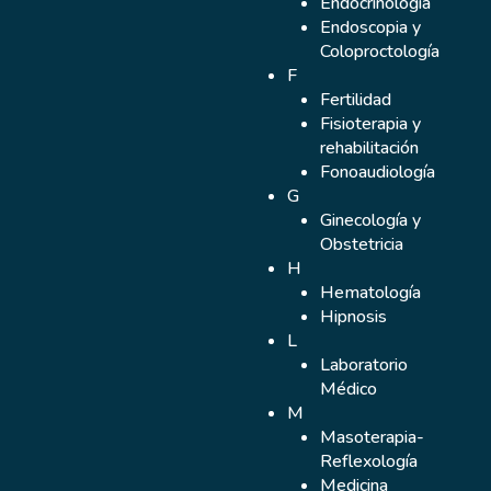
Endocrinología
Endoscopia y
Coloproctología
F
Fertilidad
Fisioterapia y
rehabilitación
Fonoaudiología
G
Ginecología y
Obstetricia
H
Hematología
Hipnosis
L
Laboratorio
Médico
M
Masoterapia-
Reflexología
Medicina