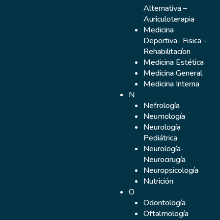
Alternativa –
Auriculoterapia
Medicina
Deportiva- Fisica –
Rehabilitacíon
Medicina Estética
Medicina General
Medicina Interna
N
Nefrología
Neumología
Neurología
Pediátrica
Neurología-
Neurocirugía
Neuropsicología
Nutrición
O
Odontología
Oftalmología