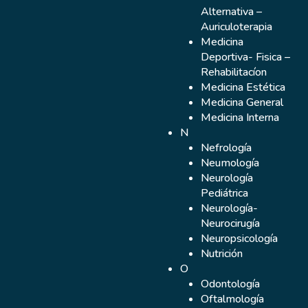
Alternativa –
Auriculoterapia
Medicina
Deportiva- Fisica –
 Pablo Castaño
Rehabilitacíon
Medicina Estética
Medicina General
Medicina Interna
N
Nefrología
Neumología
Neurología
Pediátrica
Neurología-
Neurocirugía
Neuropsicología
Nutrición
O
Odontología
Oftalmología