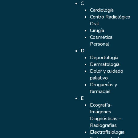
C
Castaño
Cardiología
Centro Radiológico
Oral
Cirugía
Cosmética
Personal
D
Deportología
Dermatología
Dolor y cuidado
paliativo
Droguerías y
farmacias
E
Ecografía-
Imágenes
Diagnósticas –
Radiografías
Electrofisiología