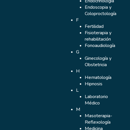
Endocrinología
Endoscopia y
Coloproctología
F
Fertilidad
Fisioterapia y
rehabilitación
Fonoaudiología
G
Ginecología y
Obstetricia
H
Hematología
Hipnosis
L
Laboratorio
Médico
M
Masoterapia-
Reflexología
Medicina