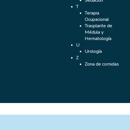
Sedación
T
Terapia
Ocupacional
Trasplante de
Médula y
Hematología
U
Urología
Z
Zona de comidas