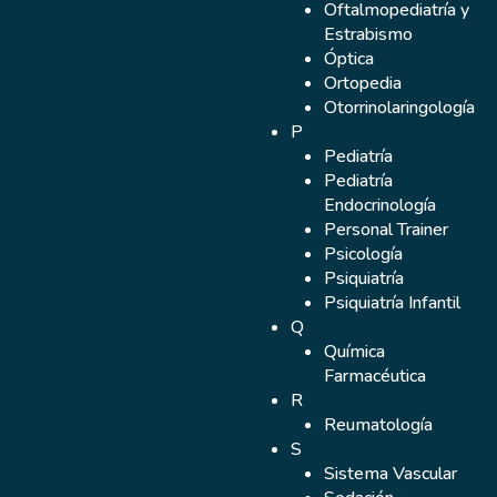
Oftalmopediatría y
Estrabismo
Óptica
Ortopedia
Otorrinolaringología
P
Pediatría
Pediatría
Endocrinología
Personal Trainer
Psicología
Psiquiatría
Psiquiatría Infantil
Q
Química
Farmacéutica
R
Reumatología
S
Sistema Vascular