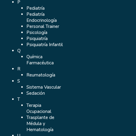
P
Pediatría
Pediatría
Endocrinología
Personal Trainer
Psicología
Psiquiatría
Psiquiatría Infantil
Q
Química
Farmacéutica
R
Reumatología
S
Sistema Vascular
Sedación
T
Terapia
Ocupacional
Trasplante de
Médula y
Hematología
U