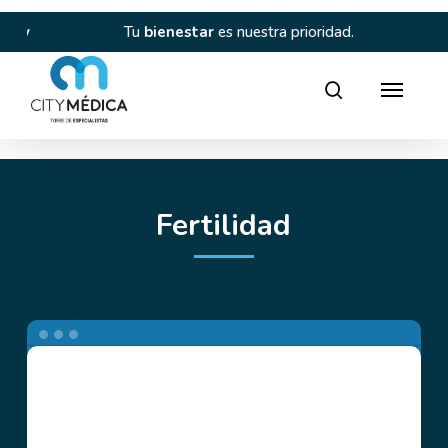
Skip
to
d y
Tu
bienestar
es nuestra prioridad.
C
main
content
Director
search
Fertilidad
Dejando
Huella