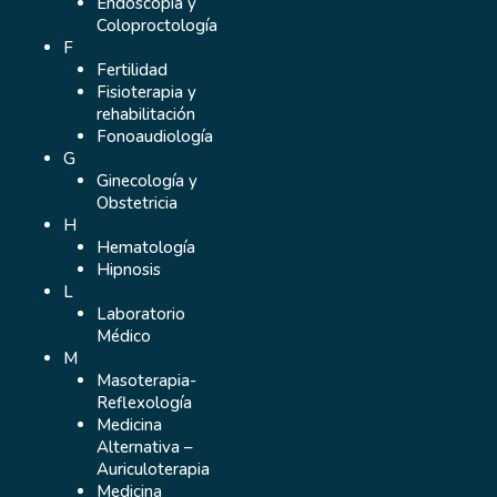
Endoscopia y
Coloproctología
F
Fertilidad
Fisioterapia y
rehabilitación
Fonoaudiología
G
Ginecología y
Obstetricia
H
Hematología
Hipnosis
L
Laboratorio
Médico
M
Masoterapia-
Reflexología
Medicina
Alternativa –
Auriculoterapia
Medicina