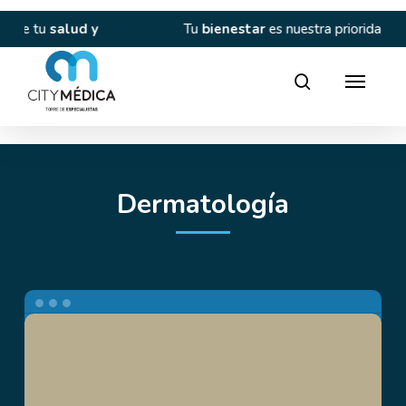
Skip
to
 y
Tu
bienestar
es nuestra prioridad.
C
main
content
Director
search
Dermatología
Dr.
Luis
Carlos
Ramírez
&
Dra.