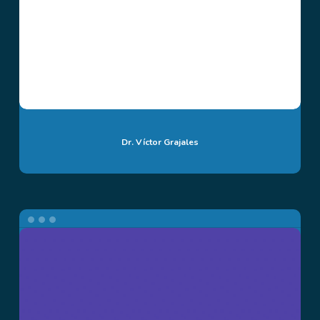
Dr. Víctor Grajales
Dra.
Diana
Cristina
Zuluaga