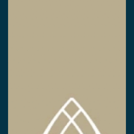
Maria
Adelaida
Quijano