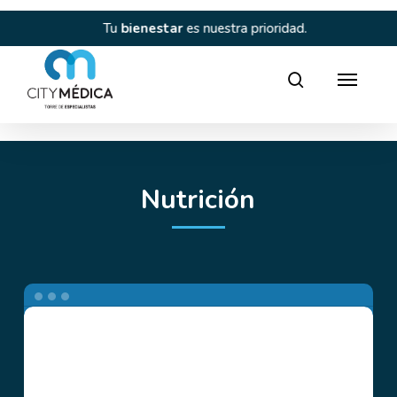
Skip
to
 y
Tu
bienestar
es nuestra prioridad.
C
main
content
Director
search
Nutrición
Alaya
Consulta
nutricional