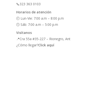
📞323 363 0103
Horarios de atención
🕗 Lun-Vie: 7:00 a.m – 8:00 p.m
🕔 Sáb: 7:00 a.m – 5:00 p.m
Visítanos
📍Cra 55a #35-227 – Rionegro, Ant
¿Cómo llegar?
Click aquí