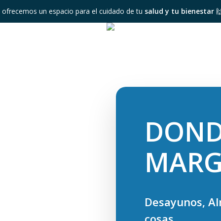
 ofrecemos un espacio para el cuidado de tu
salud y tu bienestar

DOND
MARG
Desayunos, Al
cosas