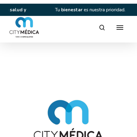
Skip
to
lud y
Tu
bienestar
es nuestra prioridad.
main
content
Director
search