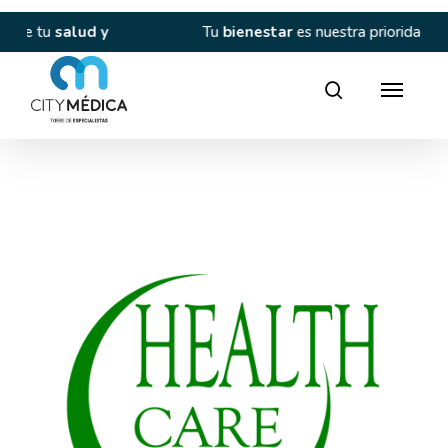
Skip
to
salud y
Tu
bienestar
es nuestra prioridad.
main
content
Director
search