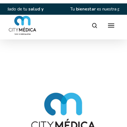
Skip
to
tu
salud y
Tu
bienestar
es nuestra prioridad.
main
content
Director
search