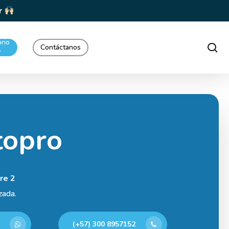
rio
se
Contáctanos
topro
re 2
zada.
(+57) 300 8957152