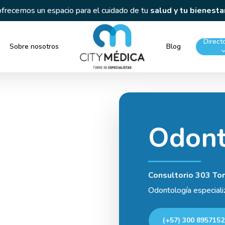
lud y tu bienestar
Directo
Sobre nosotros
Blog
Odon
Consultorio 303 Tor
Odontología especiali
(+57) 300 8957152