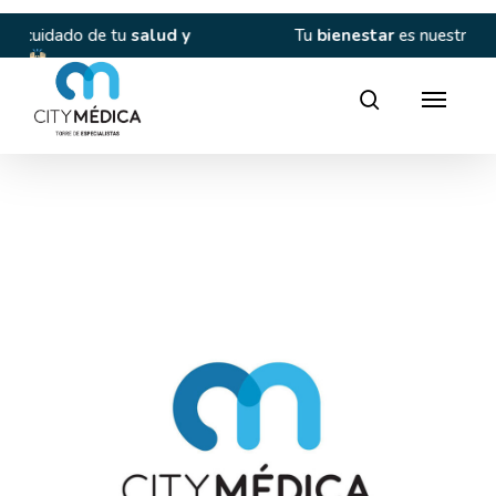
Skip
to
tu
salud y
Tu
bienestar
es nuestra prioridad.
main
content
Director
search